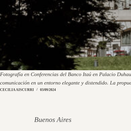
Fotografía en Conferencias del Banco Itaú en Palacio Duhau
comunicación en un entorno elegante y distendido. La prop
CECILIA AISCURRI
03/09/2024
Buenos Aires